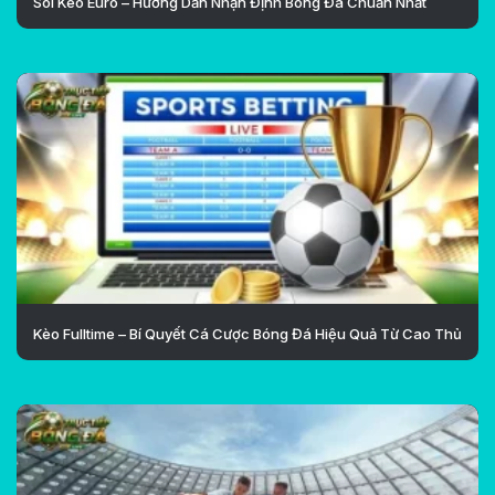
Soi Kèo Euro – Hướng Dẫn Nhận Định Bóng Đá Chuẩn Nhất
Kèo Fulltime – Bí Quyết Cá Cược Bóng Đá Hiệu Quả Từ Cao Thủ