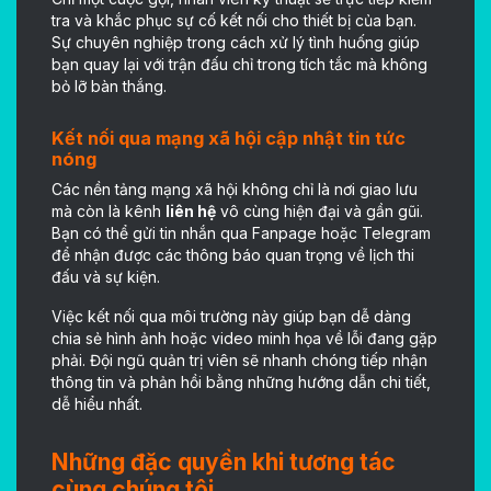
tra và khắc phục sự cố kết nối cho thiết bị của bạn.
Sự chuyên nghiệp trong cách xử lý tình huống giúp
bạn quay lại với trận đấu chỉ trong tích tắc mà không
bỏ lỡ bàn thắng.
Kết nối qua mạng xã hội cập nhật tin tức
nóng
Các nền tảng mạng xã hội không chỉ là nơi giao lưu
mà còn là kênh
liên hệ
vô cùng hiện đại và gần gũi.
Bạn có thể gửi tin nhắn qua Fanpage hoặc Telegram
để nhận được các thông báo quan trọng về lịch thi
đấu và sự kiện.
Việc kết nối qua môi trường này giúp bạn dễ dàng
chia sẻ hình ảnh hoặc video minh họa về lỗi đang gặp
phải. Đội ngũ quản trị viên sẽ nhanh chóng tiếp nhận
thông tin và phản hồi bằng những hướng dẫn chi tiết,
dễ hiểu nhất.
Những đặc quyền khi tương tác
cùng chúng tôi