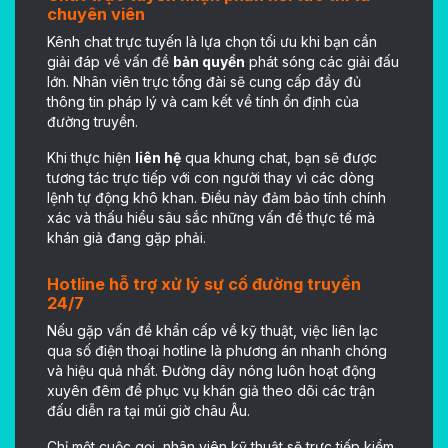
chuyên viên
Kênh chat trực tuyến là lựa chọn tối ưu khi bạn cần
giải đáp về vấn đề
bản quyền
phát sóng các giải đấu
lớn. Nhân viên trực tổng đài sẽ cung cấp đầy đủ
thông tin pháp lý và cam kết về tính ổn định của
đường truyền.
Khi thực hiện
liên hệ
qua khung chat, bạn sẽ được
tương tác trực tiếp với con người thay vì các dòng
lệnh tự động khô khan. Điều này đảm bảo tính chính
xác và thấu hiểu sâu sắc những vấn đề thực tế mà
khán giả đang gặp phải.
Hotline hỗ trợ xử lý sự cố đường truyền
24/7
Nếu gặp vấn đề khẩn cấp về kỹ thuật, việc liên lạc
qua số điện thoại hotline là phương án nhanh chóng
và hiệu quả nhất. Đường dây nóng luôn hoạt động
xuyên đêm để phục vụ khán giả theo dõi các trận
đấu diễn ra tại múi giờ châu Âu.
Chỉ một cuộc gọi, nhân viên kỹ thuật sẽ trực tiếp kiểm