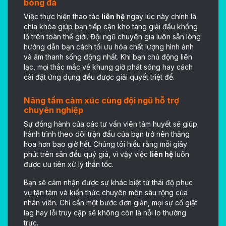
bóng đá
Việc thực hiện thao tác
liên hệ
ngay lúc này chính là
chìa khóa giúp bạn tiếp cận kho tàng giải đấu khổng
lồ trên toàn thế giới. Đội ngũ chuyên gia luôn sẵn lòng
hướng dẫn bạn cách tối ưu hóa chất lượng hình ảnh
và âm thanh sống động nhất. Khi bạn chủ động liên
lạc, mọi thắc mắc về khung giờ phát sóng hay cách
cài đặt ứng dụng đều được giải quyết triệt để.
Nâng tầm cảm xúc cùng đội ngũ hỗ trợ
chuyên nghiệp
Sự đồng hành của các tư vấn viên tâm huyết sẽ giúp
hành trình theo dõi trận đấu của bạn trở nên thăng
hoa hơn bao giờ hết. Chúng tôi hiểu rằng mỗi giây
phút trên sân đều quý giá, vì vậy việc
liên hệ
luôn
được ưu tiên xử lý thần tốc.
Bạn sẽ cảm nhận được sự khác biệt từ thái độ phục
vụ tận tâm và kiến thức chuyên môn sâu rộng của
nhân viên. Chỉ cần một bước đơn giản, mọi sự cố giật
lag hay lỗi truy cập sẽ không còn là nỗi lo thường
trực.