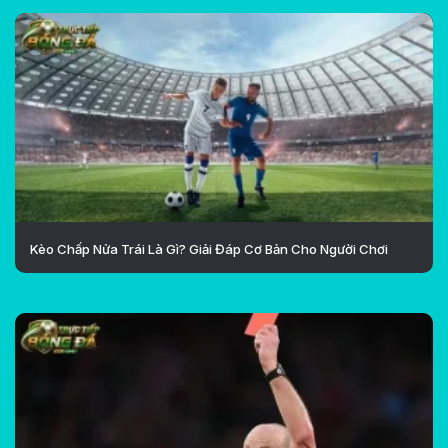
Kèo Chấp Nửa Trái Là Gì? Giải Đáp Cơ Bản Cho Người Chơi