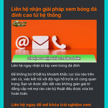
Liên hệ nhận giải pháp xem bóng đá
đỉnh cao từ hệ thống
Liên hệ ngay nhận bí kíp xem bóng đá đỉnh
Để không bỏ lỡ bất kỳ khoảnh khắc rực lửa nào trên
sân cỏ, việc kết nối với đội ngũ hỗ trợ là vô cùng quan
trọng. Bạn sẽ được dẫn dắt vào không gian giải trí
đẳng cấp nơi mọi rào cản kỹ thuật đều được xóa bỏ
hoàn toàn.
Liên hệ ngay để mở khóa trải nghiệm xem