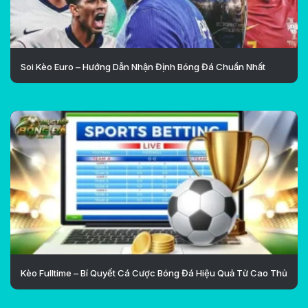
Soi Kèo Euro – Hướng Dẫn Nhận Định Bóng Đá Chuẩn Nhất
Kèo Fulltime – Bí Quyết Cá Cược Bóng Đá Hiệu Quả Từ Cao Thủ