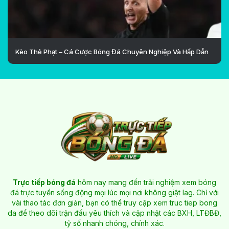
Kèo Thẻ Phạt – Cá Cược Bóng Đá Chuyên Nghiệp Và Hấp Dẫn
Trực tiếp bóng đá
hôm nay mang đến trải nghiệm xem bóng
đá trực tuyến sống động mọi lúc mọi nơi không giật lag. Chỉ với
vài thao tác đơn giản, bạn có thể truy cập xem truc tiep bong
da để theo dõi trận đấu yêu thích và cập nhật các BXH, LTĐBĐ,
tỷ số nhanh chóng, chính xác.