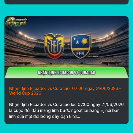
Nhận định Ecuador vs Curacao, 07:00 ngày 21/06/2026 –
World Cup 2026
Nhận định Ecuador vs Curacao lúc 07:00 ngày 21/06/2026
là cuộc đối đầu mang tính bước ngoặt tại bảng E, nơi bản
lĩnh của một đội bóng dày dạn kinh...