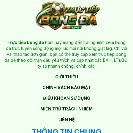
Trực tiếp bóng đá
hôm nay mang đến trải nghiệm xem bóng
đá trực tuyến sống động mọi lúc mọi nơi không giật lag. Chỉ với
vài thao tác đơn giản, bạn có thể truy cập xem truc tiep bong
da để theo dõi trận đấu yêu thích và cập nhật các BXH, LTĐBĐ,
tỷ số nhanh chóng, chính xác.
GIỚI THIỆU
CHÍNH SÁCH BẢO MẬT
ĐIỀU KHOẢN SỬ DỤNG
MIỄN TRỪ TRÁCH NHIỆM
LIÊN HỆ
THÔNG TIN CHUNG