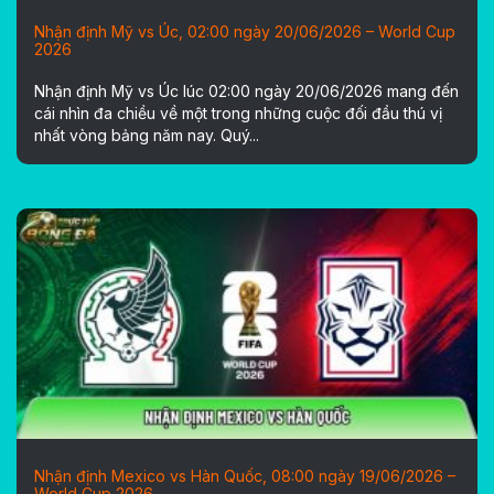
Nhận định Mỹ vs Úc, 02:00 ngày 20/06/2026 – World Cup
2026
Nhận định Mỹ vs Úc lúc 02:00 ngày 20/06/2026 mang đến
cái nhìn đa chiều về một trong những cuộc đối đầu thú vị
nhất vòng bảng năm nay. Quý...
Nhận định Mexico vs Hàn Quốc, 08:00 ngày 19/06/2026 –
World Cup 2026