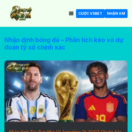
CƯỢC VSBET
NHẬN KM
Nhận định bóng đá – Phân tích kèo và dự
đoán tỷ số chính xác
Nhận Định Tây Ban Nha Và Argentina 2h 20/07 Chuẩn Xác