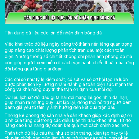
Tận dụng dữ liệu cực lớn để nhận định bóng đá
Việc khai thác dữ liệu ngày càng trở thành nền tảng quan trọng
giúp nâng cao chất lượng phân tích trận đấu một cách toàn
diện. Những thông số chi tiết không chỉ phản ánh phong độ mà
còn giúp người xem hiểu rõ cách vận hành chiến thuật của từng
đội bóng qua từng giai đoạn.
Các chỉ số như tỷ lệ kiểm soát, cú sút và số cơ hội tạo ra luôn
được phân tích kỹ lưỡng nhằm đánh giá toàn diện sức mạnh tấn
công và khả năng duy trì thế trận ổn định của mỗi đội.
Dữ liệu lịch sử đối đầu giữa hai đội mang lại góc nhìn dài hạn,
giúp nhận ra những quy luật lặp lại, đồng thời hỗ trợ người xem
đánh giá yếu tố tâm lý ảnh hưởng đến kết quả trận đấu.
Thống kê phong độ sân nhà và sân khách giúp xác định sự ổn
định của từng đội trong các điều kiện thi đấu khác nhau, từ đó
nâng cao khả năng dự đoán kết quả một cách chính xác hơn.
Phân tích dữ liệu cầu thủ như số bàn thắng, kiến tạo hay tỷ lệ
chuyền chính xác giúp làm rõ vai trò từng cá nhân, góp phần