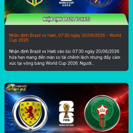
Nhận định Brazil vs Haiti, 07:30 ngày 20/06/2026 – World
Cup 2026
Nhận định Brazil vs Haiti vào lúc 07:30 ngày 20/06/2026
hứa hẹn mang đến màn so tài chênh lệch nhưng đầy cảm
xúc tại vòng bảng World Cup 2026. Người...