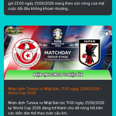
giờ 23:00 ngày 21/06/2026 mang theo sức nóng của một
cuộc đối đầu không khoan nhượng...
Nhận định Tunisia vs Nhật Bản, 11:00 ngày 21/06/2026 –
World Cup 2026
Nhận định Tunisia vs Nhật Bản lúc 11:00 ngày 21/06/2026
tại World Cup 2026 đang trở thành chủ đề nóng hổi trên
các diễn đàn thể thao toàn cầu khi...