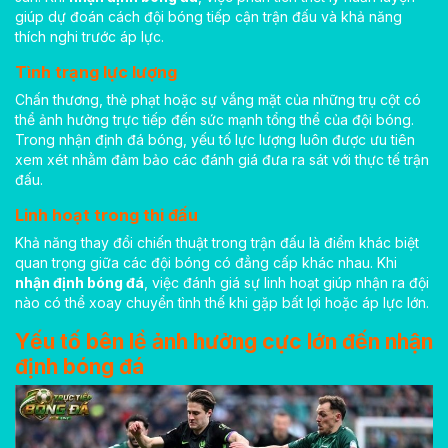
giúp dự đoán cách đội bóng tiếp cận trận đấu và khả năng
thích nghi trước áp lực.
Tình trạng lực lượng
Chấn thương, thẻ phạt hoặc sự vắng mặt của những trụ cột có
thể ảnh hưởng trực tiếp đến sức mạnh tổng thể của đội bóng.
Trong nhận định đá bóng, yếu tố lực lượng luôn được ưu tiên
xem xét nhằm đảm bảo các đánh giá đưa ra sát với thực tế trận
đấu.
Linh hoạt trong thi đấu
Khả năng thay đổi chiến thuật trong trận đấu là điểm khác biệt
quan trọng giữa các đội bóng có đẳng cấp khác nhau. Khi
nhận định bóng đá
, việc đánh giá sự linh hoạt giúp nhận ra đội
nào có thể xoay chuyển tình thế khi gặp bất lợi hoặc áp lực lớn.
Yếu tố bên lề ảnh hưởng cực lớn đến nhận
định bóng đá